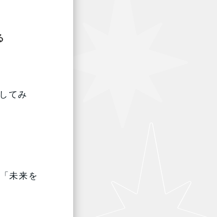
る
談してみ
く「未来を