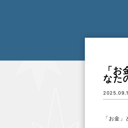
「お
なた
2025.09.
「お金」