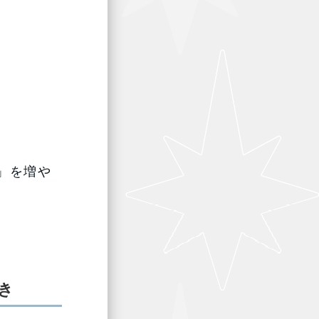
」を増や
き