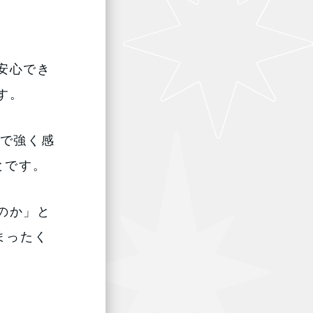
安心でき
す。
中で強く感
とです。
のか」と
まったく