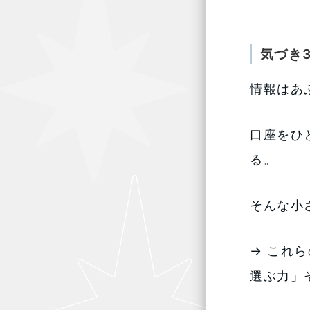
気づき
情報はあ
口座をひ
る。
そんな小
→ これ
選ぶ力」