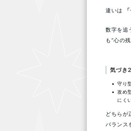
違いは
「
数字を追
も“心の
気づき
守り
攻め
にく
どちらが
バランス