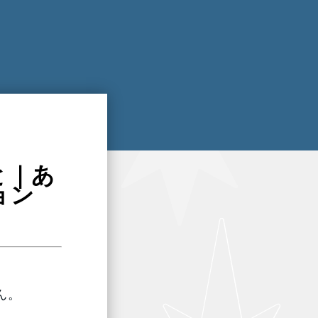
と｜あ
ョン
ん。