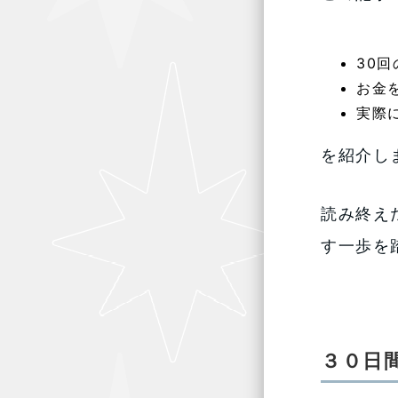
30
お金
実際
を紹介し
読み終え
す一歩を
３０日