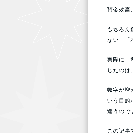
預金残高
もちろん
ない」「
実際に、
じたのは
数字が増
いう目的
違うので
この記事