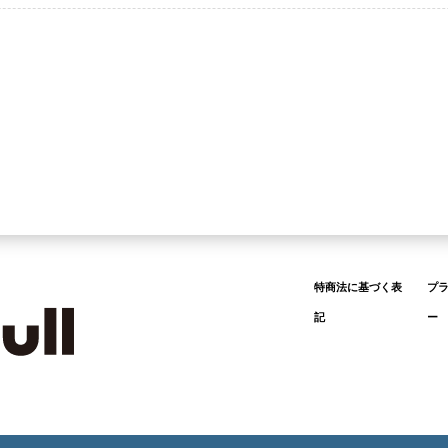
特商法に基づく表
プ
記
ー